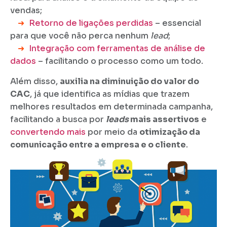
vendas;
➜
Retorno de ligações perdidas
– essencial
para que você não perca nenhum
lead
;
➜
Integração com ferramentas de análise de
dados
– facilitando o processo como um todo.
Além disso,
auxilia na diminuição do valor do
CAC
, já que identifica as mídias que trazem
melhores resultados em determinada campanha,
facilitando a busca por
leads
mais assertivos
e
convertendo mais
por meio da
otimização da
comunicação entre a empresa e o cliente
.