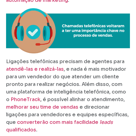
automação de marketing
.
Ligações telefônicas precisam de agentes para
atendê-las e realizá-las
, e nada é mais motivador
para um vendedor do que atender um cliente
pronto para realizar negócios. Além disso, com
uma plataforma de inteligência telefônica, como
o
PhoneTrack
, é possível alinhar o atendimento,
melhorar seu time de vendas
e direcionar
ligações para vendedores e equipes específicas,
que
converterão com mais facilidade
leads
qualificados
.