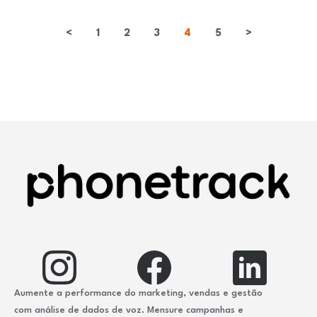
<
1
2
3
4
5
>
Aumente a performance do marketing, vendas e gestão
com análise de dados de voz. Mensure campanhas e