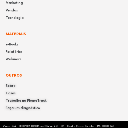
Marketing
Vendas
Tecnologia
MATERIAIS
e-Books
Relatórios
Webinars
OUTROS
Sobre
Cases
Trabalhe na PhoneTrack
Faça um diagnóstico
Vinder S/A –
0800 942 4060
R. da Glória, 251 – 501 – Centro Cívico, Curitiba – PR, 80030-060