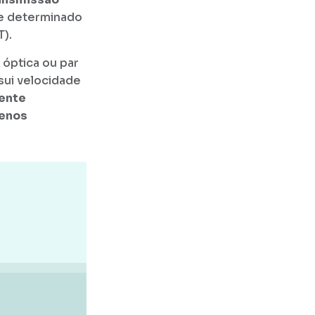
me determinado
).
 óptica ou par
ssui velocidade
ente
enos