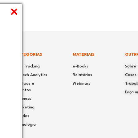
CATEGORIAS
MATERIAIS
OUTR
Call Tracking
e-Books
Sobre
Speech Analytics
Relatórios
Cases
Notícias e
Webinars
Trabal
eventos
Faça u
Business
Marketing
Vendas
Tecnologia