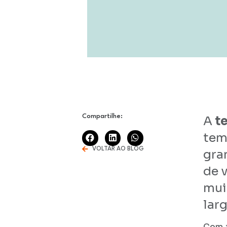
Compartilhe:
A
t
tem
VOLTAR AO BLOG
gra
de v
mui
lar
Com 