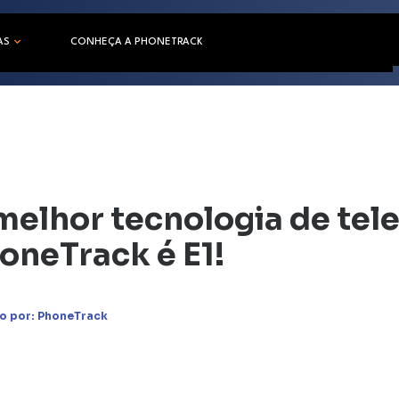
AS
CONHEÇA A PHONETRACK
melhor tecnologia de tel
oneTrack é E1!
o por:
PhoneTrack