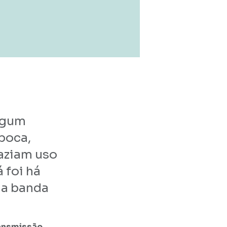
algum
época,
aziam uso
 foi há
da banda
ansmissão