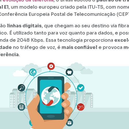
l E1
, um modelo europeu criado pela ITU-TS, com no
Conferência Europeia Postal de Telecomunicação (CEPT
ão
linhas digitais
, que chegam ao seu destino via fibra
ico. É utilizado tanto para voz quanto para dados, e po
nda de 2048 Kbps. Essa tecnologia proporciona
excel
idade
no tráfego de voz, é
mais confiável
e provoca
m
ferência
.