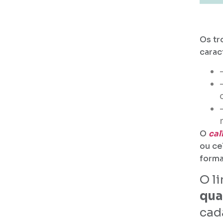
Os tr
carac
O
cal
ou ce
forma
O li
qua
cad