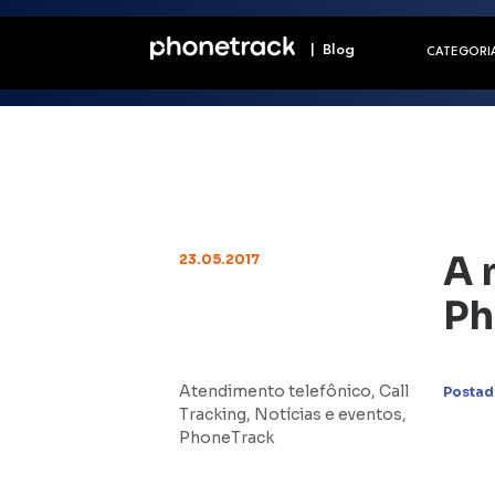
| Blog
CATEGORI
A 
23.05.2017
Ph
Atendimento telefônico
,
Call
Postad
Tracking
,
Notícias e eventos
,
PhoneTrack