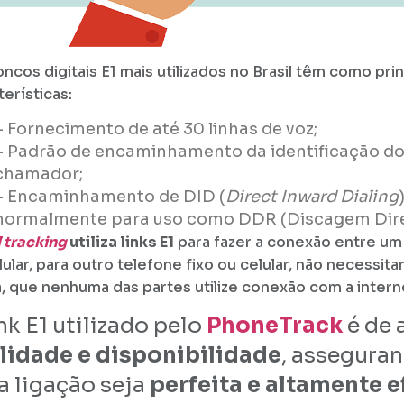
oncos digitais E1 mais utilizados no Brasil têm como prin
terísticas:
– Fornecimento de até 30 linhas de voz;
– Padrão de encaminhamento da identificação do
chamador;
– Encaminhamento de DID (
Direct Inward Dialing
normalmente para uso como DDR (Discagem Dire
l tracking
utiliza links E1
para fazer a conexão entre um 
lular, para outro telefone fixo ou celular, não necessit
, que nenhuma das partes utilize conexão com a intern
nk E1 utilizado pelo
PhoneTrack
é de 
lidade e disponibilidade
, assegura
a ligação seja
perfeita e altamente e