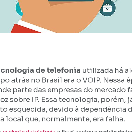
ecnologia de telefonia
utilizada há 
po atrás no Brasil era o VOIP. Nessa 
nde parte das empresas do mercado f
oz sobre IP. Essa tecnologia, porém, já
to esquecida, devido à dependência 
ga local que, normalmente, era falha.
a
evolução da telefonia
, o Brasil adotou o
padrão de tr