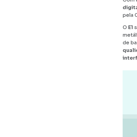
digita
pela 
O
E1
s
metál
de ba
qual
inter