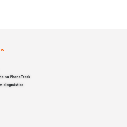
OS
he na PhoneTrack
m diagnóstico