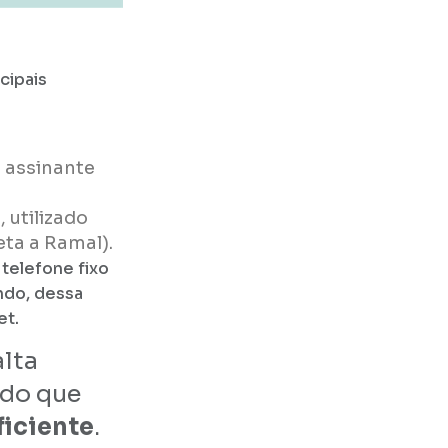
cipais
 assinante
), utilizado
ta a Ramal).
telefone fixo
ando, dessa
et.
alta
ndo que
ficiente
.