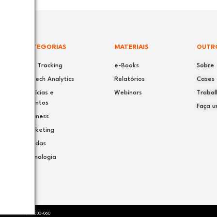
CATEGORIAS
MATERIAIS
OUTR
Call Tracking
e-Books
Sobre
Speech Analytics
Relatórios
Cases
Notícias e
Webinars
Trabal
eventos
Faça u
Business
Marketing
Vendas
Tecnologia
, Curitiba – PR, 80030-060