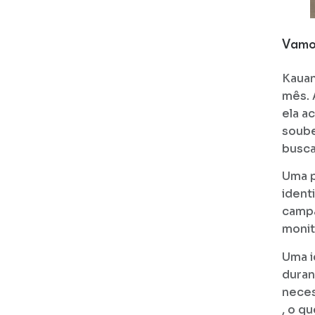
Vamos
Kauan
mês. 
ela a
soube
busca
Uma p
ident
campa
monit
Uma i
duran
neces
, o q