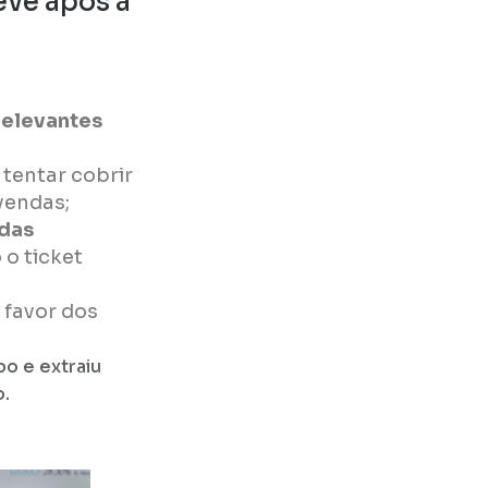
eve após a
relevantes
tentar cobrir
vendas;
ndas
 o ticket
 favor dos
o e extraiu
o.