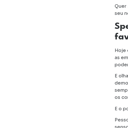
Quer 
seu n
Sp
fav
Hoje 
as em
poder
E olh
demon
semp
os co
E o p
Pesso
senso