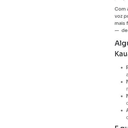
Com a
voz p
mais 
— d
Alg
Kau