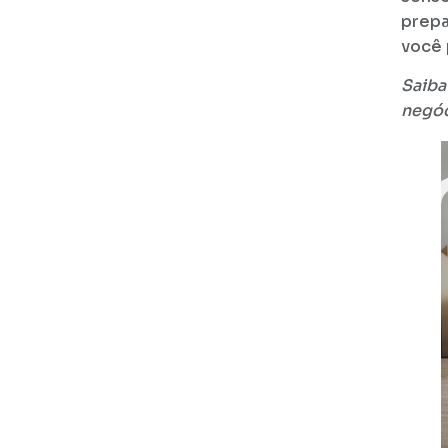
prepa
você 
Saiba
negó