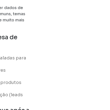
er dados de
comuns, temas
e muito mais
esa de
faladas para
res
 produtos
ação (leads