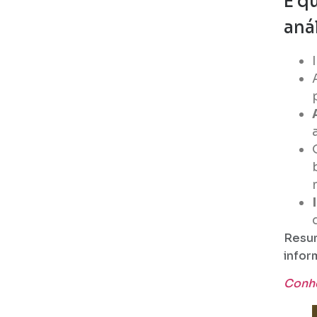
E q
aná
Resum
infor
Conhe