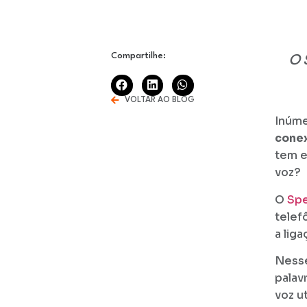
Compartilhe:
O 
VOLTAR AO BLOG
Inúme
conex
tem e
voz?
O
Spe
telef
a liga
Nesse
palav
voz u