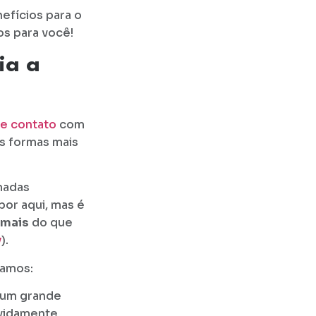
efícios para o
s para você!
ia a
de contato
com
s formas mais
madas
por aqui, mas é
 mais
do que
y
).
camos:
 um grande
evidamente