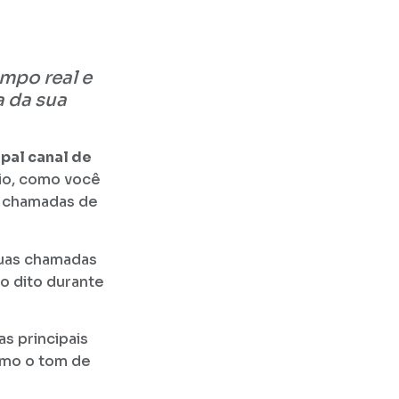
mpo real e
a da sua
ipal canal de
io, como você
s chamadas de
 suas chamadas
do dito durante
s principais
esmo o tom de