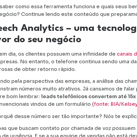
saber como essa ferramenta funciona e quais seus ben
egócio? Continue lendo este conteúdo que preparamo
eech Analytics – uma tecnolog
or do seu negócio
em dia, os clientes possuem uma infinidade de
canais 
presas. No entanto, o telefone continua sendo uma da
osas de obter retorno rápido.
ando pela perspectiva das empresas, a análise das cha
stram números muito atrativos. Já cansamos de falar 
re bom lembrar:
leads telefônicos convertem até 15x
nvencionais vindos de um formulário (
fonte: BIA/Kelse
orquê desse número ser tão importante? Nós te expli
as que buscam contato por chamada de voz possuem
 de urgência. E se a sua equipe de vendas não está d