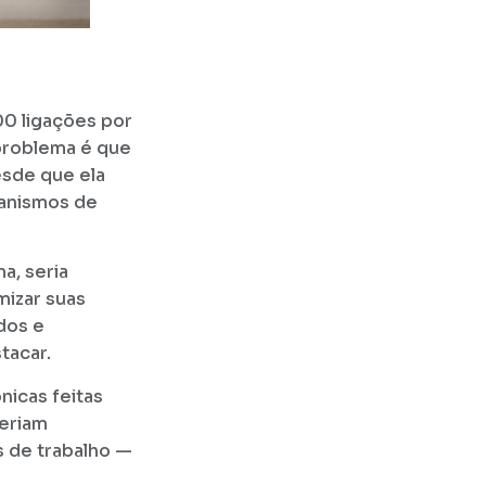
00 ligações por
problema é que
esde que ela
anismos de
a, seria
mizar suas
dos e
tacar.
nicas feitas
seriam
 de trabalho —