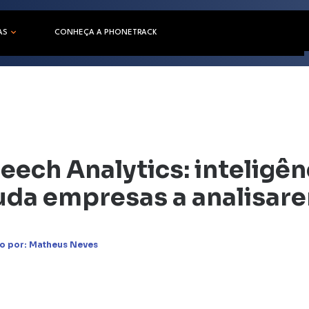
AS
CONHEÇA A PHONETRACK
eech Analytics: inteligênc
uda empresas a analisare
o por:
Matheus Neves