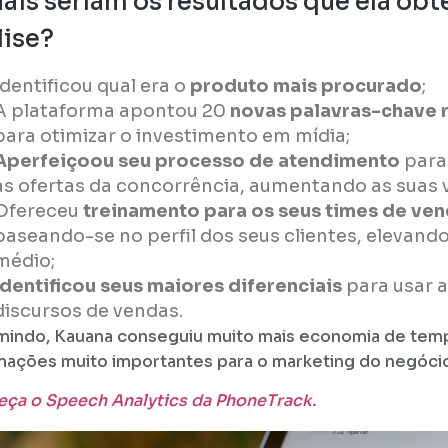
uais seriam os resultados que ela obt
lise?
Identificou qual era o
produto mais procurado
;
A plataforma apontou 20
novas palavras-chave 
para otimizar o investimento em mídia;
Aperfeiçoou seu processo de atendimento
para 
as ofertas da concorrência, aumentando as suas 
Ofereceu
treinamento para os seus times de ve
baseando-se no perfil dos seus clientes, elevando
médio;
Identificou seus maiores diferenciais
para usar a
discursos de vendas.
indo, Kauana conseguiu muito mais economia de temp
mações muito importantes para o marketing do negóci
ça o Speech Analytics da PhoneTrack.