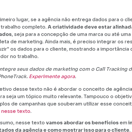
imeiro lugar, se a agência não entrega dados para o cli
 trabalho completo.
A criatividade deve estar alinhad
dados
, seja para a concepção de uma marca ou até um
eta de marketing. Ainda mais, é preciso integrar os re
uzir” os dados para o cliente, mostrando a importância
ador no trabalho.
Integre seus dados de marketing com o Call Tracking d
PhoneTrack.
Experimente agora
.
etivo desse texto não é abordar o conceito de agênci
a seja um tópico muito relevante. Tampouco o objetiv
los de campanhas que souberam utilizar esse conceito
nesse texto
.
sumo, nesse texto
vamos abordar os benefícios
em
i
tados da agência e como mostrar isso para o cliente
.