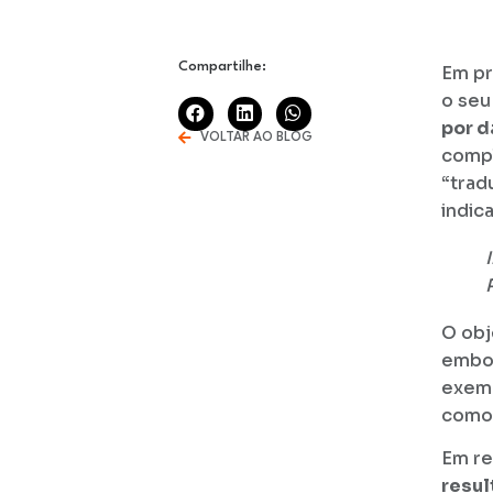
Compartilhe:
Em pr
o seu
por 
VOLTAR AO BLOG
compl
“trad
indic
O obj
embor
exemp
como
Em re
resul