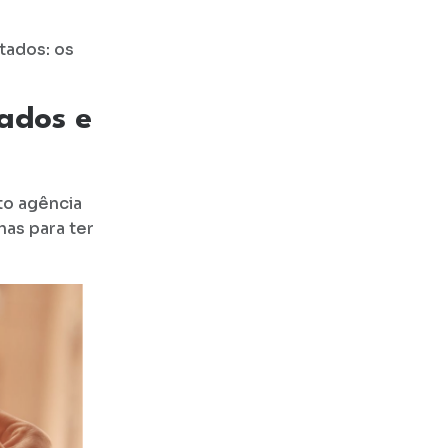
tados: os
ados e
nto agência
has para ter