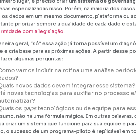
imeiro lugar, é preciso criar
um sistema de governanç
sas especializadas nisso. Porém, na maioria dos casos
 os dados em um mesmo documento, plataforma ou so
tante priorizar sempre a qualidade de cada dado e est
rmidade com a legislação
.
neira geral, “só” essa ação já torna possível um diagn
te e cria base para as próximas ações. A partir desse p
fazer algumas perguntas:
Como vamos incluir na rotina uma análise periód
dados?
Quais novos dados devem integrar esse sistema?
Há novas tecnologias para auxiliar no processo e
automatizar?
Quais os
gaps
tecnológicos ou de equipe para ess
sumo, não há uma fórmula mágica. Em outras palavras, 
sa criar um sistema que funcione para sua equipe e para
aro, o sucesso de um programa-piloto é replicável em t