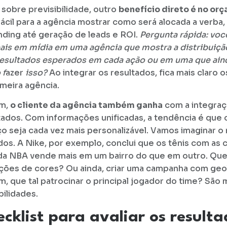
 sobre previsibilidade, outro
benefício direto é no or
fácil para a agência mostrar como será alocada a verba
nding até geração de leads e ROI.
Pergunta rápida: você
eais em mídia em uma agência que mostra a distribuiçã
resultados esperados em cada ação ou em uma que ainda
 f
azer
isso?
Ao integrar os resultados, fica mais claro 
imeira agência.
im,
o cliente da agência também ganha
com a integraç
tados. Com informações unificadas, a tendência é que 
ço seja cada vez mais personalizável. Vamos imaginar 
dos. A Nike, por exemplo, conclui que os tênis com as
da NBA vende mais em um bairro do que em outro. Que
ções de cores? Ou ainda, criar uma campanha com geo
im, que tal patrocinar o principal jogador do time? São 
bilidades.
cklist para avaliar os resulta