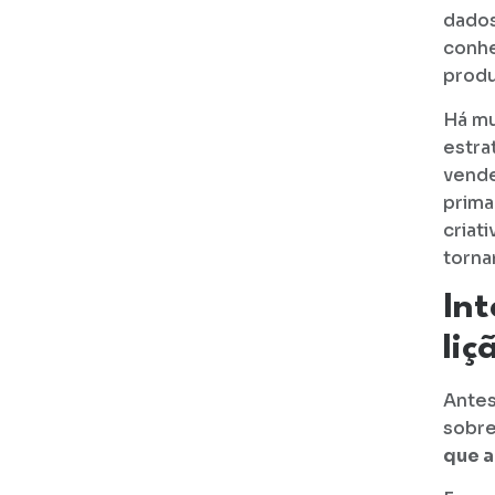
dados
conhe
produ
Há mu
estra
vende
prima
criat
torna
Int
liç
Antes
sobre
que a