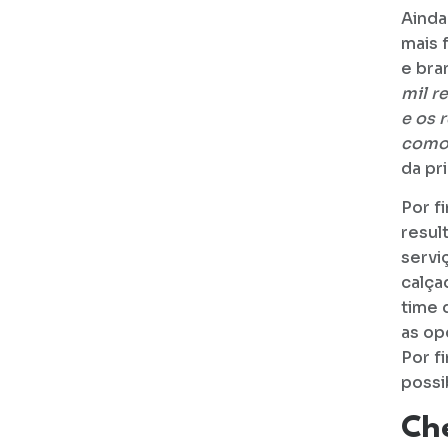
Ainda
mais 
e bra
mil r
e os 
como
da pr
Por f
resul
servi
calça
time 
as op
Por f
possi
Che