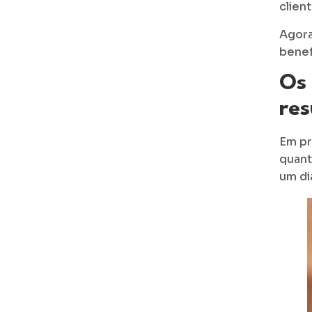
clien
Agora
benef
Os 
res
Em pr
quant
um di