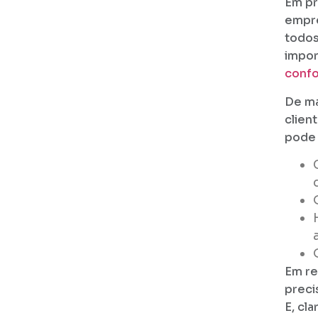
Em pr
empre
todos
impor
confo
De ma
clien
pode 
Em re
preci
E, cl