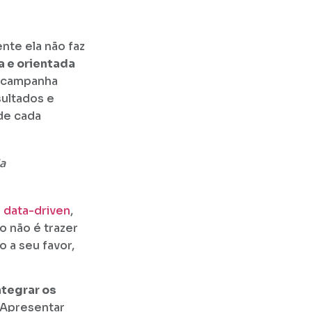
ente ela não faz
a e orientada
a campanha
sultados e
 de cada
a
a
data-driven
,
o não é trazer
 a seu favor,
ntegrar os
 Apresentar