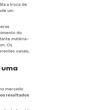
ita a troca de
nde um
meras
ecimento do
tante matéria-
ém. Os
erentes canais,
o uma
s no mercado
r os resultados