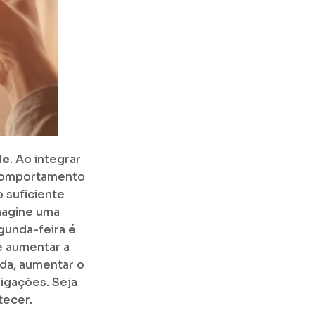
de
. Ao integrar
 comportamento
 suficiente
imagine uma
gunda-feira é
e aumentar a
nda, aumentar o
ligações. Seja
tecer.