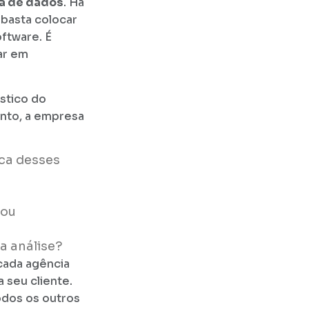
a de dados
. Há
 basta colocar
ftware. É
ar em
óstico do
onto, a empresa
ica desses
/ou
a análise?
cada agência
 seu cliente.
odos os outros