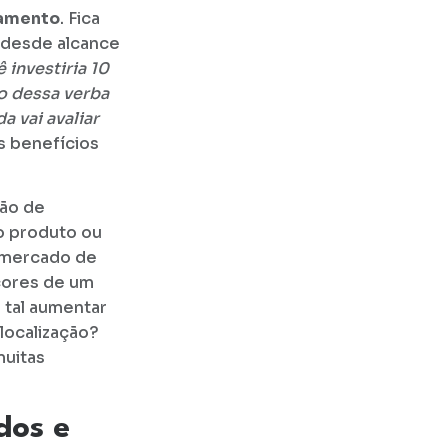
çamento
. Fica
, desde alcance
 investiria 10
o dessa verba
 vai avaliar
os benefícios
ão de
o produto ou
o mercado de
 cores de um
 tal aumentar
localização?
muitas
dos e