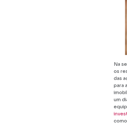
Na se
os re
das a
para 
imobi
um di
equip
inves
como 