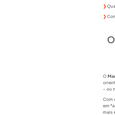
❯
Qua
❯
Com
O
O
Mar
orien
– ou 
Com 
em “a
mais 