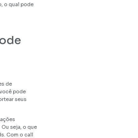
o, o qual pode
pode
es de
 você pode
ortear seus
mações
 Ou seja, o que
ds. Com o call