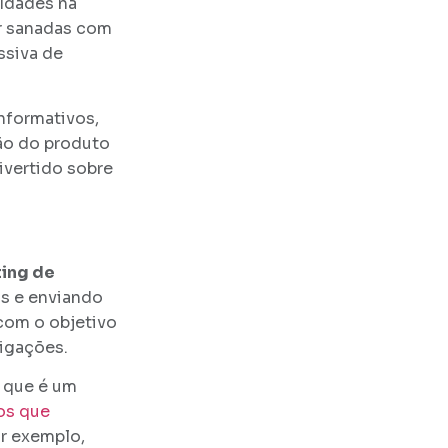
uldades na
er sanadas com
ssiva de
nformativos,
ção do produto
ivertido sobre
ing de
s e enviando
com o objetivo
ligações.
o que é um
os que
or exemplo,