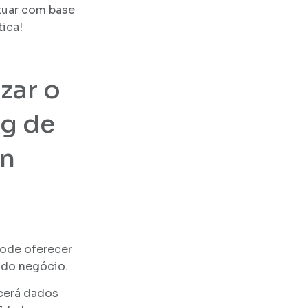
atuar com base
ica!
izar o
ng de
en
pode oferecer
o do negócio.
cerá dados