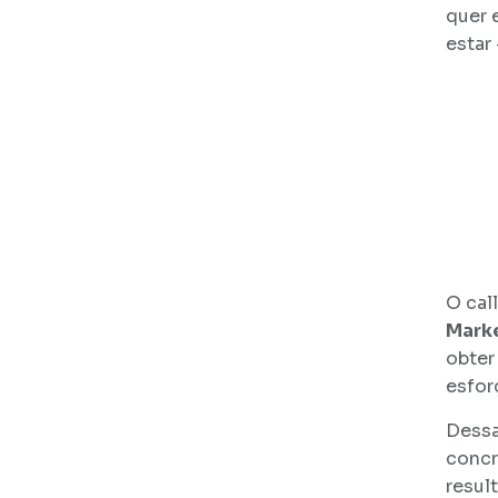
quer 
estar
O cal
Marke
obter
esfor
Dessa
concr
resul