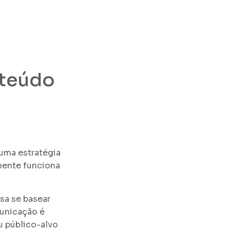
nteúdo
uma estratégia
mente funciona
isa se basear
municação é
u público-alvo