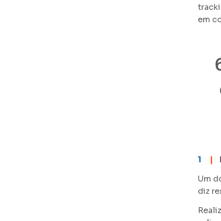
track
em co
1
❙
Um do
diz r
Reali