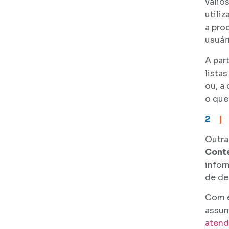
valio
utili
a pro
usuár
A par
lista
ou, a
o que
2
❙
Outra
Cont
infor
de de
Com e
assun
atend