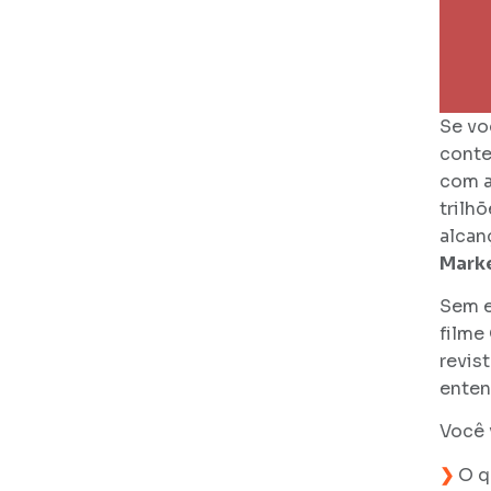
Se vo
conte
com a
trilh
alcan
Marke
Sem e
filme
revist
enten
Você v
❯
O q