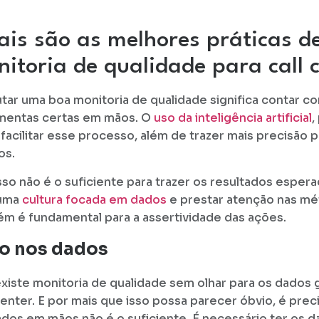
is são as melhores práticas d
itoria de qualidade para call 
tar uma boa monitoria de qualidade significa contar c
mentas certas em mãos. O
uso da inteligência artificial
,
facilitar esse processo, além de trazer mais precisão p
os.
sso não é o suficiente para trazer os resultados esper
uma
cultura focada em dados
e prestar atenção nas mét
m é fundamental para a assertividade das ações.
o nos dados
xiste monitoria de qualidade sem olhar para os dados
Center. E por mais que isso possa parecer óbvio, é pre
ados em mãos não é o suficiente. É necessário ter os d