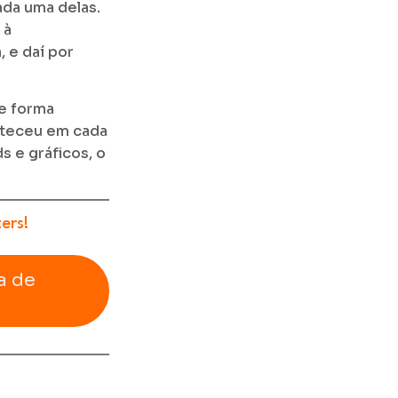
da uma delas.
 à
, e daí por
de forma
nteceu em cada
 e gráficos, o
ers!
a de