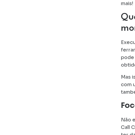
mais!
Qua
mon
Execu
ferra
pode 
obtid
Mas i
com 
també
Foc
Não e
Call 
ter d