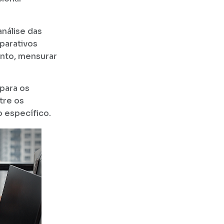
análise das
parativos
ento, mensurar
 para os
tre os
 específico.