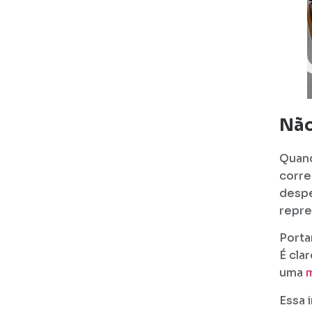
Não
Quand
corre
despe
repre
Porta
É cla
uma
m
Essa 