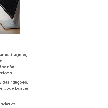
r amostragens,
em
ões não
eríodo.
% das ligações.
ocê pode buscar
 todas as