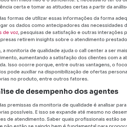
ência certa e tomar as atitudes certas a partir da anális
as formas de utilizar essas informações da forma adeq
gar os dados como antecipadores das necessidades do
 de voz
, pesquisas de satisfação e outras interações
presas retirem insights sobre o atendimento prestado
, a monitoria de qualidade ajuda o call center a ser mai
imento, aumentando a satisfação dos clientes com a
zada. Isso ocorre porque, entre outras vantagens, o foc
os pode auxiliar na disponibilização de ofertas persona
rias no produto, entre outros fatores.
lise de desempenho dos agentes
as premissas da monitoria de qualidade é analisar para
rias possíveis. E isso se expande até mesmo no des
es de atendimento. Saber quais profissionais estão s
e não estão se saindo bem é fundamental para propor