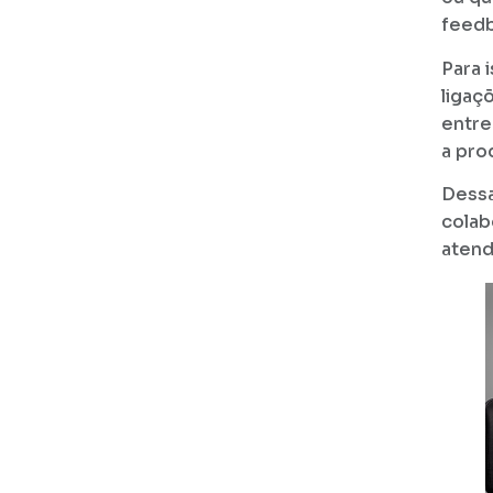
feedb
Para 
ligaç
entre
a pro
Dessa
colab
atend