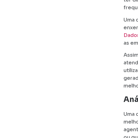
frequ
Uma d
enxer
Dados
as em
Assim
atend
utili
gerad
melho
Aná
Uma d
melho
agent
ou qu