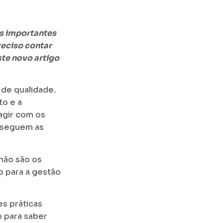
is importantes
reciso contar
ste novo artigo
 de qualidade.
to e a
ragir com os
 seguem as
 não são os
o para a gestão
s práticas
o para saber