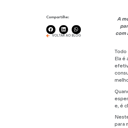
Compartilhe:
A mo
par
com a
VOLTAR AO BLOG
Todo 
Ela é
efeti
consu
melho
Quand
esper
e, é 
Neste
para 