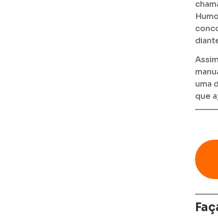
chama
Humor
conco
diant
Assim
manua
uma d
que a
Faç