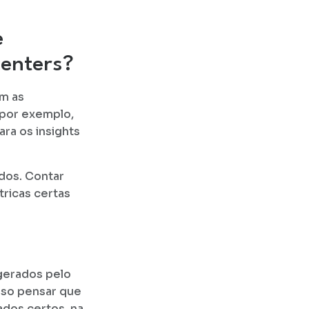
e
centers?
om as
 por exemplo,
ara os insights
ados. Contar
ricas certas
 gerados pelo
ciso pensar que
ados certos, na