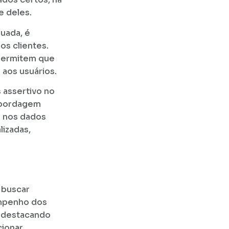
e deles.
uada, é
s clientes.
 permitem que
 aos usuários.
s assertivo no
 abordagem
o nos dados
lizadas,
 buscar
empenho dos
e destacando
cionar