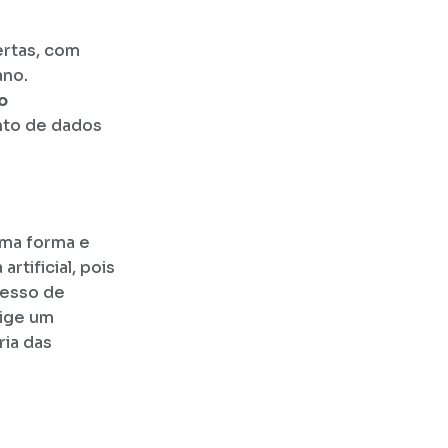
ertas, com
ano.
o
nto de dados
sma forma e
rtificial, pois
cesso de
xige um
ria das