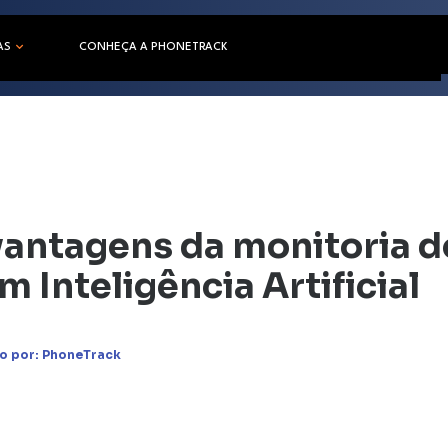
AS
CONHEÇA A PHONETRACK
vantagens da monitoria d
m Inteligência Artificial
o por:
PhoneTrack