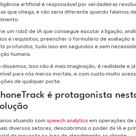
eligência artificial é responsável por verdadeiras revo
eas que chega, e não seria diferente quando falamos d
imento.
ne um robô de IA que consegue escutar a ligação, anal
rios e requisitos, preencher o formulário de avaliação e
hts profundos, tudo isso em segundos e sem necessid
ação humana.
dissemos, isso não é mais imaginação, é realidade e já
nível para nós meros mortais, e com custo muito acess
ções de qualquer porte.
honeTrack é protagonista nest
olução
 anos atuando com
speech analytics
em operações de 
ais diversos setores, descobrimos o poder da IA e pr
cial de inovação na área de atendimento ao cliente.