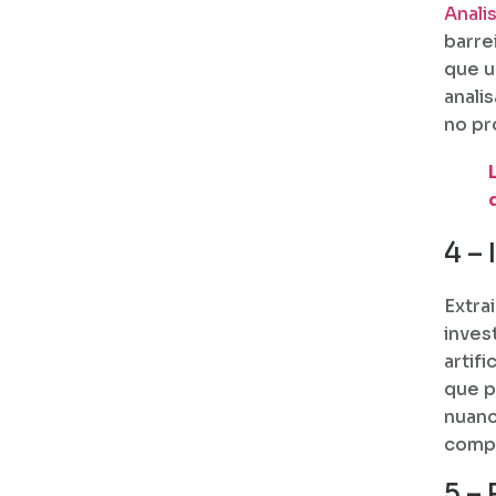
Anali
barre
que u
anali
no pr
4 – 
Extra
inves
artif
que p
nuanc
compe
5 –