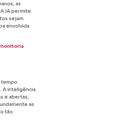
manos, as
 A IA permite
tos sejam
oa envolvida
 monitoria
o tempo
. A inteligência
s e abertas,
fundamente as
io tão