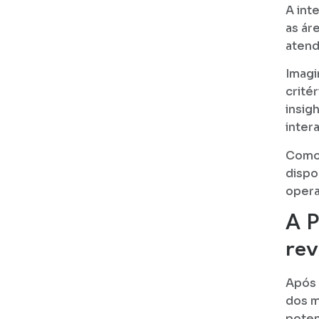
A int
as ár
atend
Imagi
crité
insig
inter
Como 
dispo
opera
A P
rev
Após
dos m
poten