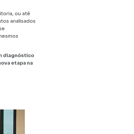
oria, ou até
os analisados
se
 mesmos
um diagnóstico
ova etapa na