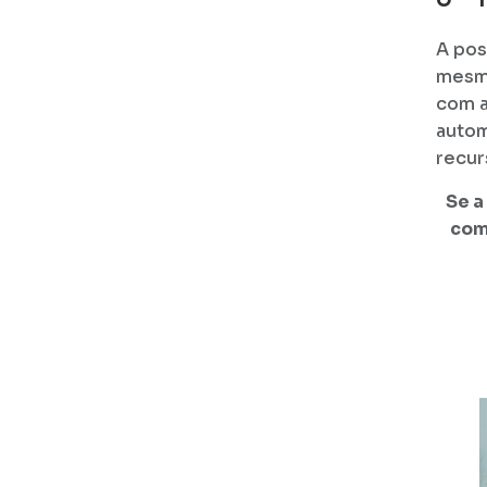
A pos
mesmo
com a
autom
recur
Se a
com