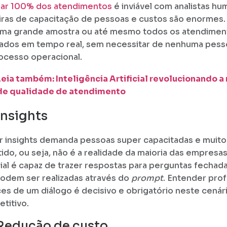
sar 100% dos atendimentos
é inviável com analistas hu
iras de capacitação de pessoas e custos são enormes.
ma grande amostra ou até mesmo todos os atendimen
sados em tempo real, sem necessitar de nenhuma pess
ocesso operacional.
Leia também: Inteligência Artificial revolucionando a
de qualidade de atendimento
Insights
ir insights demanda pessoas super capacitadas e muit
tido, ou seja, não é a realidade da maioria das empresas
icial é capaz de trazer respostas para perguntas fechada
odem ser realizadas através do
prompt
. Entender pro
es de um diálogo é decisivo e obrigatório neste cenár
titivo.
 Redução de custo