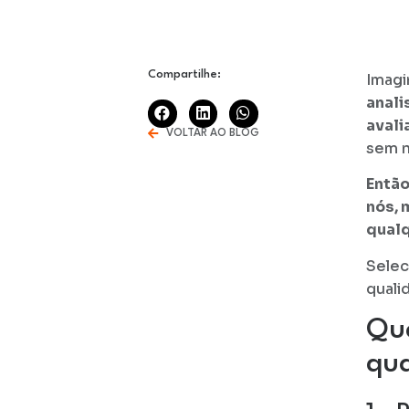
Compartilhe:
Imag
anali
avali
VOLTAR AO BLOG
sem n
Então
nós, 
qualq
Selec
quali
Qua
qua