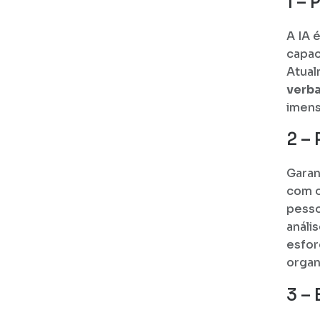
1 – 
A IA 
capac
Atual
verba
imens
2 –
Garan
com o
pesso
análi
esfor
organ
3 –