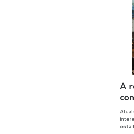
A r
com
Atual
inter
esta 