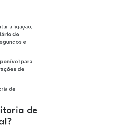
tar a ligação,
lário de
segundos e
sponível para
erações de
ria de
toria de
al?