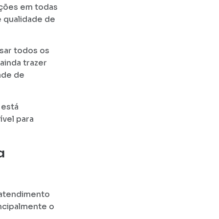
luções em todas
e qualidade de
isar todos os
 ainda trazer
ade de
 está
ível para
a
atendimento
incipalmente o